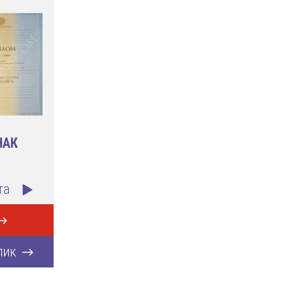
НАК
та
лик