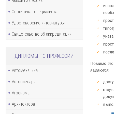
Вызов на сессию
испол
Сертификат специалиста
необх
прост
Удостоверение интернатуры
типог
Свидетельство об аккредитации
указа
прос
после
ДИПЛОМЫ ПО ПРОФЕССИИ
Помимо этог
Автомеханика
являются:
Автослесаря
досту
отсут
Агронома
докум
Архитектора
выпол