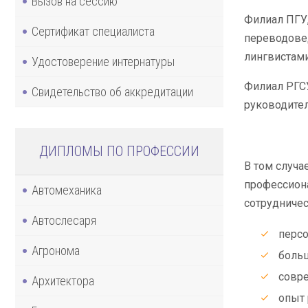
Вызов на сессию
Филиал ПГУ,
Сертификат специалиста
переводовед
лингвистами
Удостоверение интернатуры
Филиал РГСУ
Свидетельство об аккредитации
руководител
ДИПЛОМЫ ПО ПРОФЕССИИ
В том случа
профессиона
Автомеханика
сотрудничес
Автослесаря
персо
Агронома
больш
совре
Архитектора
опыт 