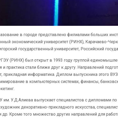
зование в городе представлено филиалами больших инсти
нный экономический университет (РИНХ), Карачаево-Черк
игорский государственный университет, Российский госуд
ГЭУ (РИНХ) был открыт в 1993 году группой единомышленн
я и практика стали ближе друг к другу. Направлений подгот
 прикладная информатика. Диплом выпускника этого ВУЗа
аммирование в компьютерных системах, финансы, банковс
кетинг.
 им. У.Д.Алиева выпускает специалистов с дипломами по 
 художник декоративно-прикладного искусства, специалист 
и др. Кроме того множество других направлений для рабо