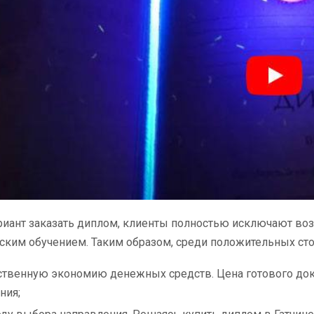
иант заказать диплом, клиенты полностью исключают воз
ским обучением. Таким образом, среди положительных сто
твенную экономию денежных средств. Цена готового док
ния;