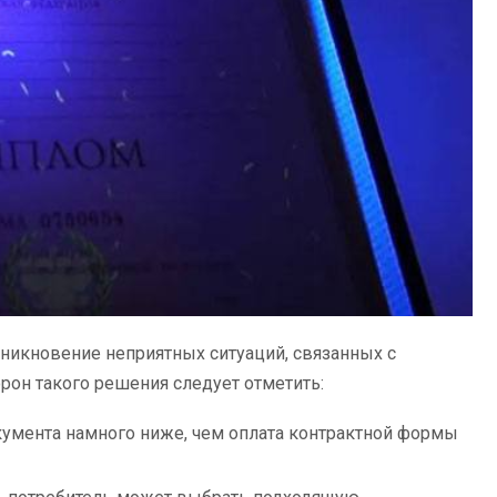
никновение неприятных ситуаций, связанных с
рон такого решения следует отметить:
умента намного ниже, чем оплата контрактной формы