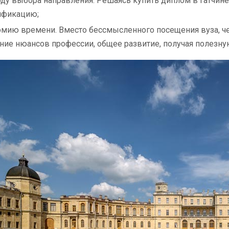
ду выбора направления. Решаясь купить диплом в Гатчин
ификацию;
мию времени. Вместо бессмысленного посещения вуза, че
ние нюансов профессии, общее развитие, получая полезн