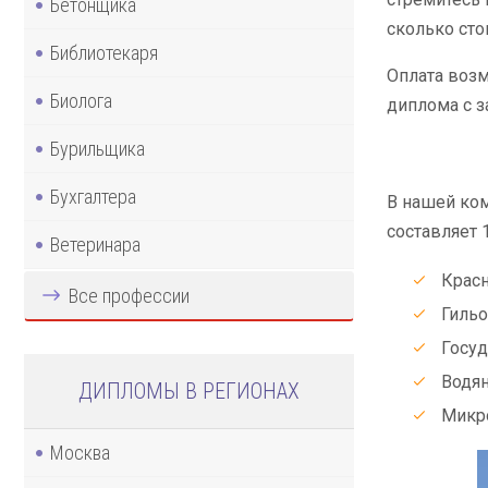
Бетонщика
сколько сто
Библиотекаря
Оплата возм
Биолога
диплома с з
Бурильщика
Бухгалтера
В нашей ком
составляет 
Ветеринара
Красн
Все профессии
Гиль
Госуд
Водян
ДИПЛОМЫ В РЕГИОНАХ
Микро
Москва