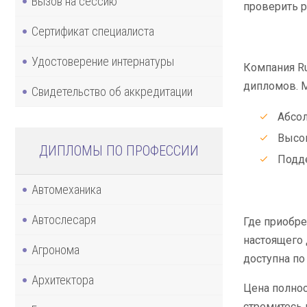
Вызов на сессию
проверить р
Сертификат специалиста
Удостоверение интернатуры
Компания Ru
дипломов. 
Свидетельство об аккредитации
Абсол
Высок
ДИПЛОМЫ ПО ПРОФЕССИИ
Подде
Автомеханика
Автослесаря
Где приобре
настоящего 
Агронома
доступна по
Архитектора
Цена полнос
стремитесь 