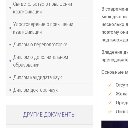
Свидетельство о повышении
В современн
квалификации
молодые люд
Удостоверение о повышении
несколько л
квалификации
поэтому они
подтвержда
Диплом о переподготовке
Владение д
Диплом о дополнительном
преподавате
образовании
Основные м
Диплом кандидата наук
Отсут
Диплом доктора наук
Желан
Предп
Лично
ДРУГИЕ ДОКУМЕНТЫ