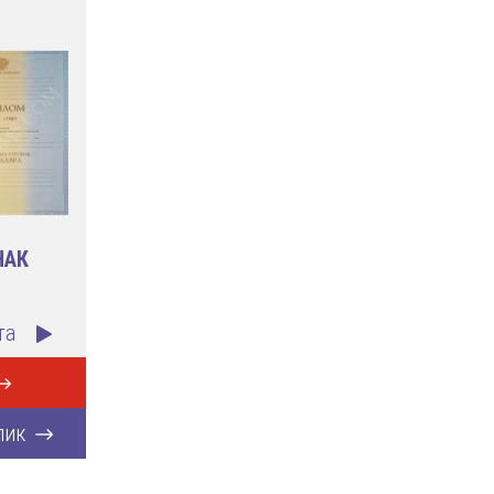
НАК
та
лик