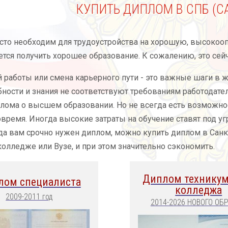
КУПИТЬ ДИПЛОМ В СПБ (С
то необходим для трудоустройства на хорошую, высокоо
ается получить хорошее образование. К сожалению, это сейч
 работы или смена карьерного пути - это важные шаги в ж
ности и знания не соответствуют требованиям работодател
лома о высшем образовании. Но не всегда есть возможнос
овремя. Иногда высокие затраты на обучение ставят под угр
гда вам срочно нужен диплом, можно купить диплом в Санк
колледже или Вузе, и при этом значительно сэкономить.
Диплом техникум
лом специалиста
колледжа
2009-2011 год
2014-2026 НОВОГО ОБ