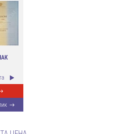
НАК
та
лик
ТА ЦЕНА