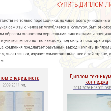
КУПИТЬ ДИПЛОМ Л
гвисты не только переводчики, но чаще всего уникальные
учая сам язык, человек углубляется в культуру, быт, этног
м образом становятся серьезными лингвистами и специал
 и учиться много лет не каждому под силу, а некоторые пр
ша компания предлагает разумный выход - купить диплом ли
м, знает языки, изучает самостоятельно все о той стране
м.
Диплом техникум
лом специалиста
колледжа
2009-2011 год
2014-2026 НОВОГО ОБ