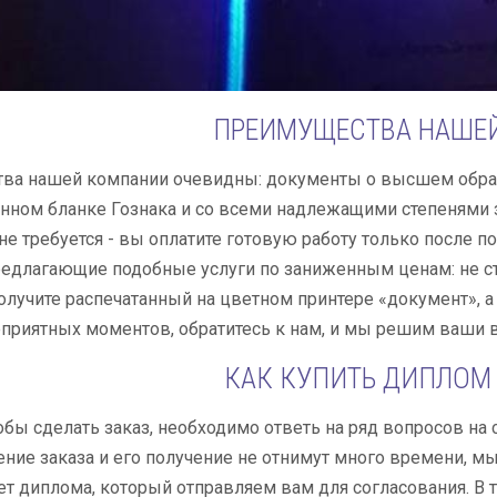
ПРЕИМУЩЕСТВА НАШЕ
ва нашей компании очевидны: документы о высшем образ
нном бланке Гознака и со всеми надлежащими степенями 
не требуется - вы оплатите готовую работу только после п
едлагающие подобные услуги по заниженным ценам: не ст
олучите распечатанный на цветном принтере «документ», а
приятных моментов, обратитесь к нам, и мы решим ваши 
КАК КУПИТЬ ДИПЛОМ
тобы сделать заказ, необходимо ответь на ряд вопросов на 
нение заказа и его получение не отнимут много времени, мы
т диплома, который отправляем вам для согласования. В т