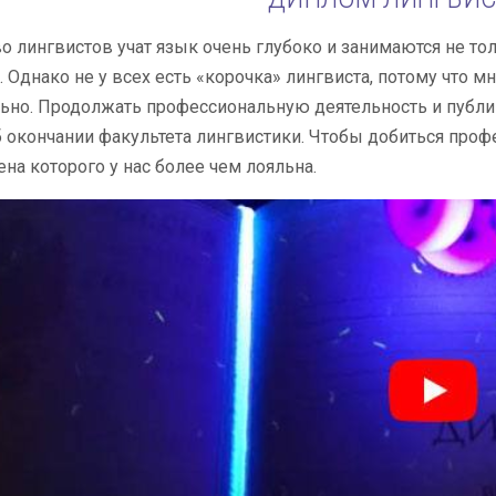
 лингвистов учат язык очень глубоко и занимаются не тол
 Однако не у всех есть «корочка» лингвиста, потому что м
ьно. Продолжать профессиональную деятельность и публи
 окончании факультета лингвистики. Чтобы добиться проф
ена которого у нас более чем лояльна.